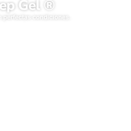
ep Gel ®
n perfectas condiciones.
E