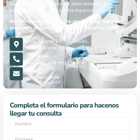
sanitaria para la prevención y alivio sintomático de
patologías relacionadas con los impactos al caminar.
No sólo ofrecer confort si no aportar el concepto de
pies sanos en tiendas de calzado y deportes.
Ctra. Alicante Km. 1,8. 03680.
Aspe. Alicante. Spain.
Llámanos
Teléfono : +34 965 493 914
Email
info@footgel.es
Completa el formulario para hacenos
llegar tu consulta