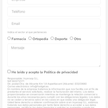
Indica el sector al que perteneces
Farmacia
Ortopedia
Deporte
Otro
He leído y acepto la
Política de privacidad
Responsable: Inyerasp S.L.
NIF:B03712171
Dir. postal:Ctra. de Alicante Km 1.8 AspeAlacant (Alicante) (ES)03680
Correo electrónico: info@footgel.es
En nombre de la empresa tratamos la información que nos facilita con el fin de
prestarles el servicio solicitado, realizar la facturación del mismo. Los datos
proporcionados se conservarán mientras se mantenga la relación comercial o
durante los años necesarios para cumplir con las obligaciones legales. Los datos
no se ceden a terceros salvo en los casos en que exista una obligación legal.
Usted tiene derecho a obtener confirmación sobre si en Inyerasp S.L. estamos
tratando sus datos personales por tanto tiene derecho a acceder a sus datos
personales, rectificar los datos inexactos o solicitar su supresión cuando los