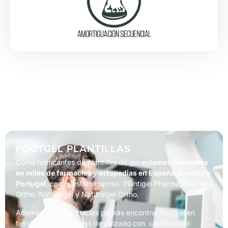
FOOTGEL PLANTILLAS
Como fabricantes de plantillas de gel
estamos presentes
en miles de farmacias y ortopedias en España, Francia y
Portugal
, con nuestras marcas: Plantigel Pharma, Plantigel
Ortho, Naturalgel y Naturalgel Ortho.
Además de en farmacias podrás encontrar Footgel en
tiendas especializadas de calzado con certificación